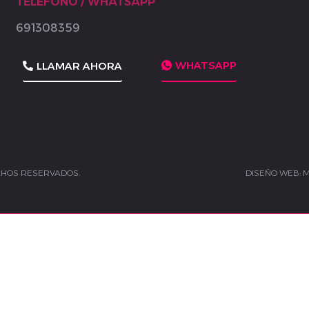
TELÉFONO / WHATSAPP
691308359
WHATSAPP
LLAMAR AHORA
CHOS RESERVADOS.
DISEÑO WEB: 